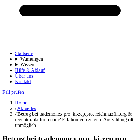
Startseite
Warnungen
Wissen
Hilfe & Ablauf
Über uns
Kontakt
Fall prüfen
Home
/
Aktuelles
/
Betrug bei trademonex.pro, ki-zep.pro, reichmaxfin.org &
regentra-platform.com? Erfahrungen zeigen: Auszahlung oft
unmöglich
Betrug bei trademonex.pro, ki-zep.pro,