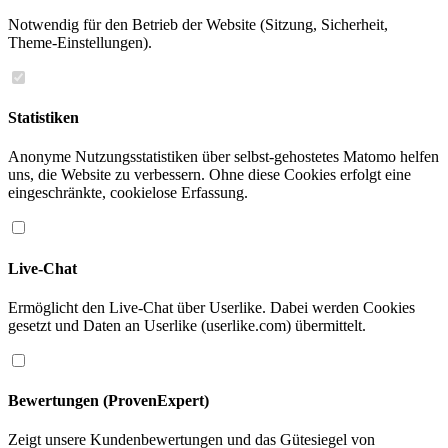
Notwendig für den Betrieb der Website (Sitzung, Sicherheit,
Theme-Einstellungen).
Statistiken
Anonyme Nutzungsstatistiken über selbst-gehostetes Matomo helfen
uns, die Website zu verbessern. Ohne diese Cookies erfolgt eine
eingeschränkte, cookielose Erfassung.
Live-Chat
Ermöglicht den Live-Chat über Userlike. Dabei werden Cookies
gesetzt und Daten an Userlike (userlike.com) übermittelt.
Bewertungen (ProvenExpert)
Zeigt unsere Kundenbewertungen und das Gütesiegel von