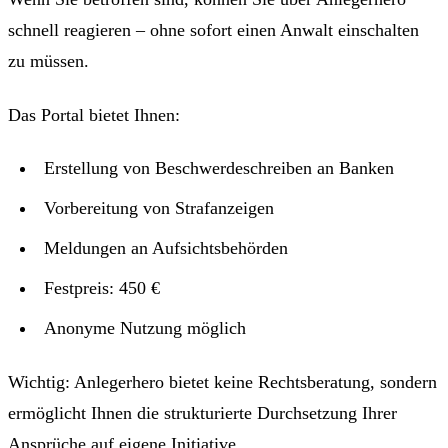
schnell reagieren – ohne sofort einen Anwalt einschalten
zu müssen.
Das Portal bietet Ihnen:
Erstellung von Beschwerdeschreiben an Banken
Vorbereitung von Strafanzeigen
Meldungen an Aufsichtsbehörden
Festpreis: 450 €
Anonyme Nutzung möglich
Wichtig: Anlegerhero bietet keine Rechtsberatung, sondern
ermöglicht Ihnen die strukturierte Durchsetzung Ihrer
Ansprüche auf eigene Initiative.