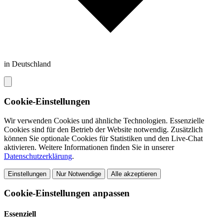
in Deutschland
Cookie-Einstellungen
Wir verwenden Cookies und ähnliche Technologien. Essenzielle
Cookies sind für den Betrieb der Website notwendig. Zusätzlich
können Sie optionale Cookies für Statistiken und den Live-Chat
aktivieren. Weitere Informationen finden Sie in unserer
Datenschutzerklärung
.
Einstellungen
Nur Notwendige
Alle akzeptieren
Cookie-Einstellungen anpassen
Essenziell