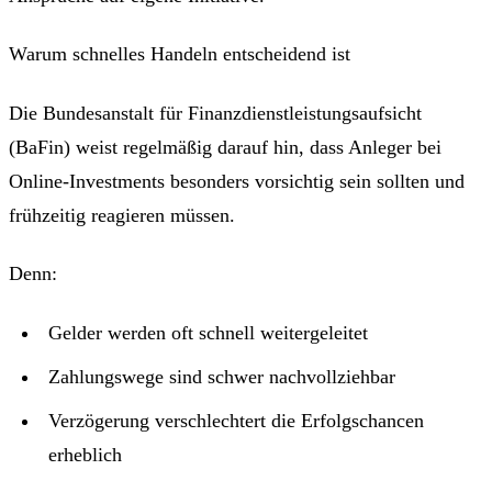
Warum schnelles Handeln entscheidend ist
Die Bundesanstalt für Finanzdienstleistungsaufsicht
(BaFin) weist regelmäßig darauf hin, dass Anleger bei
Online-Investments besonders vorsichtig sein sollten und
frühzeitig reagieren müssen.
Denn:
Gelder werden oft schnell weitergeleitet
Zahlungswege sind schwer nachvollziehbar
Verzögerung verschlechtert die Erfolgschancen
erheblich