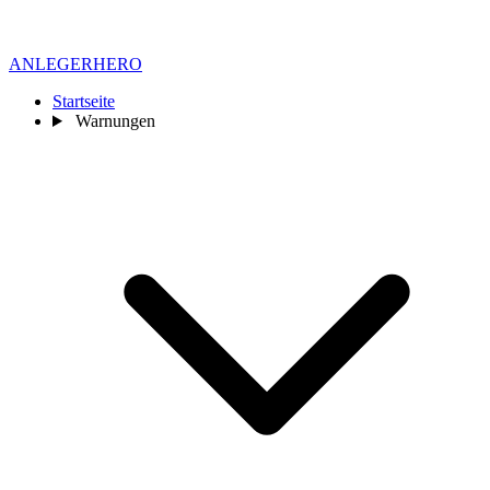
ANLEGER
HERO
Startseite
Warnungen