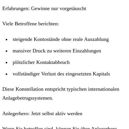
Erfahrungen: Gewinne nur vorgetäuscht
Viele Betroffene berichten:
steigende Kontostände ohne reale Auszahlung
massiver Druck zu weiteren Einzahlungen
plötzlicher Kontaktabbruch
vollständiger Verlust des eingesetzten Kapitals
Diese Konstellation entspricht typischen internationalen
Anlagebetrugssystemen.
Anlegerhero: Jetzt selbst aktiv werden
Wenn Sie betroffen sind, können Sie über Anlegerhero